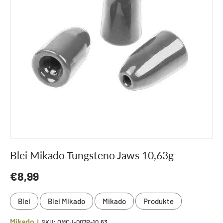
Blei Mikado Tungsteno Jaws 10,63g
Normaler Preis
€8,99
Blei
Blei Mikado
Mikado
Produkte
Mikado
|
SKU:
OMCJ-007P-10.63