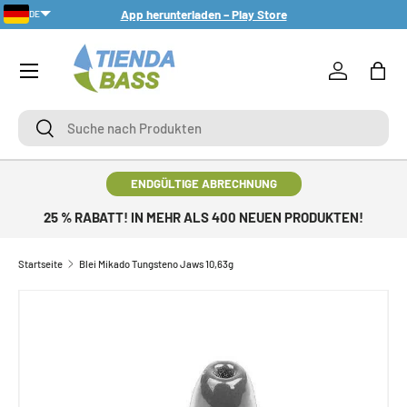
App herunterladen – Play Store
DE
DIREKT ZUM INHALT
Menü
Einloggen
Eink
Suche
Suche
ENDGÜLTIGE ABRECHNUNG
25 % RABATT! IN MEHR ALS 400 NEUEN PRODUKTEN!
Startseite
Blei Mikado Tungsteno Jaws 10,63g
ZU PRODUKTINFORMATIONEN SPRINGEN