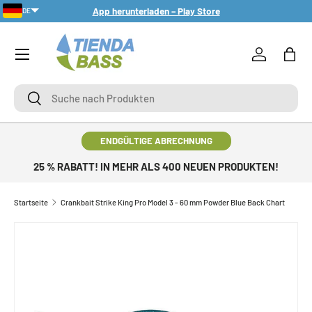
App herunterladen – Play Store
DE
DIREKT ZUM INHALT
Menü
Einloggen
Eink
Suche
Suche
ENDGÜLTIGE ABRECHNUNG
25 % RABATT! IN MEHR ALS 400 NEUEN PRODUKTEN!
Startseite
Crankbait Strike King Pro Model 3 - 60 mm Powder Blue Back Chart
ZU PRODUKTINFORMATIONEN SPRINGEN