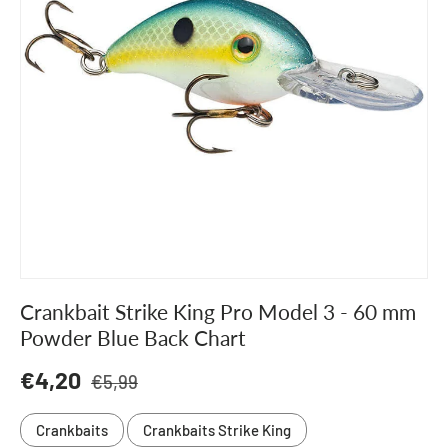
Crankbait Strike King Pro Model 3 - 60 mm
Powder Blue Back Chart
Normaler Preis
Verkaufspreis
€4,20
€5,99
Crankbaits
Crankbaits Strike King