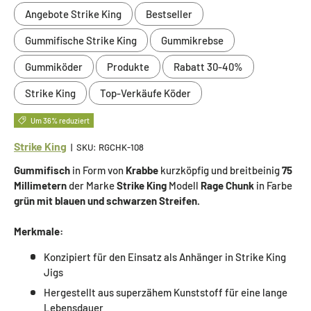
Angebote Strike King
Bestseller
Gummifische Strike King
Gummikrebse
Gummiköder
Produkte
Rabatt 30-40%
Strike King
Top-Verkäufe Köder
Um 36% reduziert
Strike King
|
SKU:
RGCHK-108
Gummifisch
in Form von
Krabbe
kurzköpfig und breitbeinig
75
Millimetern
der Marke
Strike King
Modell
Rage Chunk
in Farbe
grün mit blauen und schwarzen Streifen.
Merkmale:
Konzipiert für den Einsatz als Anhänger in Strike King
Jigs
Hergestellt aus superzähem Kunststoff für eine lange
Lebensdauer