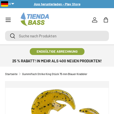
App herunterladen – Play Store
DE
DIREKT ZUM INHALT
Menü
Einloggen
Eink
Suche
Suche
ENDGÜLTIGE ABRECHNUNG
25 % RABATT! IN MEHR ALS 400 NEUEN PRODUKTEN!
Startseite
Gummifisch Strike King Stück 75 mm Blauer Krabbler
ZU PRODUKTINFORMATIONEN SPRINGEN