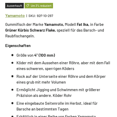
Ausverkauft
Um 3% reduziert
Yamamoto
|
SKU:
92F-10-297
Gummifisch der Marke
Yamamoto,
Modell
Fat Ika,
in Farbe
Grüner Kürbis Schwarz Flake,
speziell für das Barsch- und
Raubfischangeln.
Eigenschaften
Größe von
4'' (100 mm)
Köder mit dem Aussehen einer Röhre, aber mit dem Fall
eines schweren, sperrigen Köders
Rock auf der Unterseite einer Röhre und dem Körper
eines grub mit mehr Volumen
Ermöglicht Jigging und Schwimmen mit größerer
Präzision als andere. Köder Rohr
Eine eingebaute Seitenrolle im Herbst, ideal für
Barsche an bestimmten Tagen
Erhältlich in einer Reihe von Farben Yamamoto