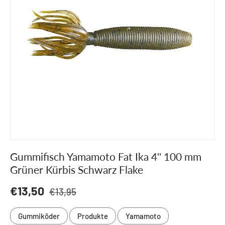
Gummifisch Yamamoto Fat Ika 4'' 100 mm
Grüner Kürbis Schwarz Flake
Normaler Preis
Verkaufspreis
€13,50
€13,95
Gummiköder
Produkte
Yamamoto