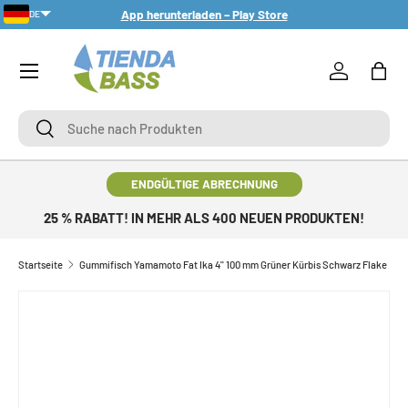
App herunterladen – Play Store
DE
DIREKT ZUM INHALT
Menü
Einloggen
Eink
Suche
Suche
ENDGÜLTIGE ABRECHNUNG
25 % RABATT! IN MEHR ALS 400 NEUEN PRODUKTEN!
Startseite
Gummifisch Yamamoto Fat Ika 4'' 100 mm Grüner Kürbis Schwarz Flake
ZU PRODUKTINFORMATIONEN SPRINGEN