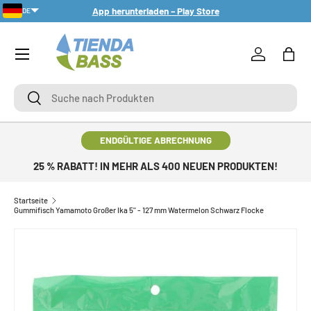
App herunterladen – Play Store
DE
DIREKT ZUM INHALT
Menü
Einloggen
Eink
Suche
Suche
ENDGÜLTIGE ABRECHNUNG
25 % RABATT! IN MEHR ALS 400 NEUEN PRODUKTEN!
Startseite
Gummifisch Yamamoto Großer Ika 5'' - 127 mm Watermelon Schwarz Flocke
ZU PRODUKTINFORMATIONEN SPRINGEN