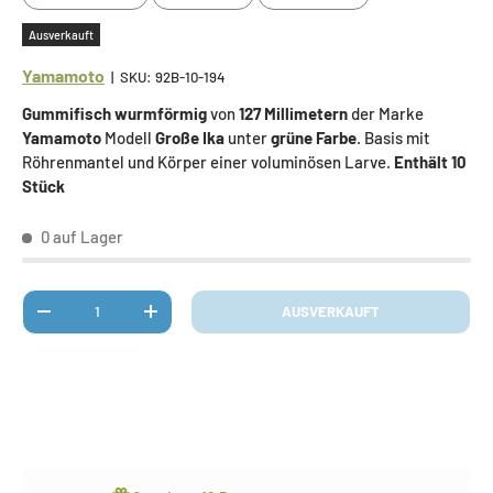
Ausverkauft
Yamamoto
|
SKU:
92B-10-194
Gummifisch wurmförmig
von
127 Millimetern
der Marke
Yamamoto
Modell
Große Ika
unter
grüne Farbe
.
Basis mit
Röhrenmantel und Körper einer voluminösen Larve.
Enthält 10
Stück
0 auf Lager
Anzahl
AUSVERKAUFT
MENGE VERRINGERN
MENGE ERHÖHEN