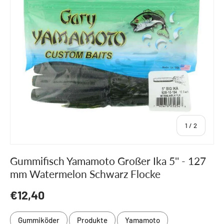
von
1
/
2
Gummifisch Yamamoto Großer Ika 5'' - 127
mm Watermelon Schwarz Flocke
Normaler Preis
€12,40
Gummiköder
Produkte
Yamamoto