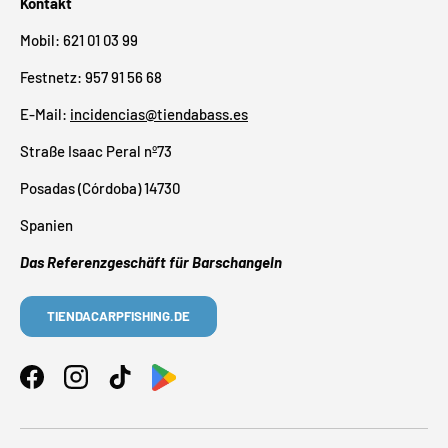
Kontakt
Mobil: 621 01 03 99
Festnetz: 957 91 56 68
E-Mail:
incidencias@tiendabass.es
Straße Isaac Peral nº73
Posadas (Córdoba) 14730
Spanien
Das Referenzgeschäft für Barschangeln
TIENDACARPFISHING.DE
Facebook
Instagram
TikTok