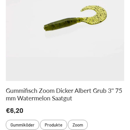
Gummifisch Zoom Dicker Albert Grub 3'' 75
mm Watermelon Saatgut
Normaler Preis
€6,20
Gummiköder
Produkte
Zoom