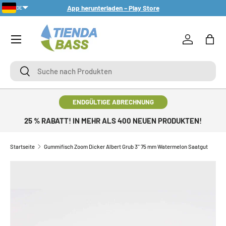
App herunterladen – Play Store
DE
DIREKT ZUM INHALT
Menü
Einloggen
Eink
Suche
Suche
ENDGÜLTIGE ABRECHNUNG
25 % RABATT! IN MEHR ALS 400 NEUEN PRODUKTEN!
Startseite
Gummifisch Zoom Dicker Albert Grub 3'' 75 mm Watermelon Saatgut
ZU PRODUKTINFORMATIONEN SPRINGEN