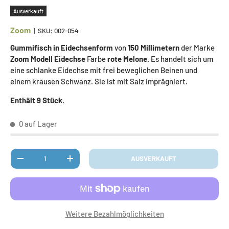
Ausverkauft
Zoom
|
SKU:
002-054
Gummifisch in Eidechsenform
von
150 Millimetern
der Marke
Zoom Modell Eidechse
Farbe
rote Melone.
Es handelt sich um
eine schlanke Eidechse mit frei beweglichen Beinen und
einem krausen Schwanz. Sie ist mit Salz imprägniert.
Enthält 9 Stück.
0 auf Lager
Anzahl
AUSVERKAUFT
MENGE VERRINGERN
MENGE ERHÖHEN
Weitere Bezahlmöglichkeiten