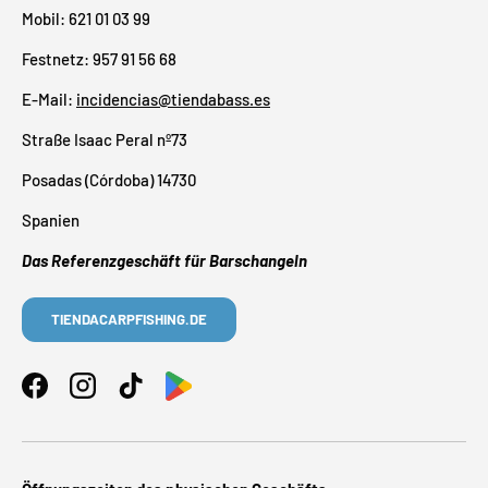
Mobil: 621 01 03 99
Festnetz: 957 91 56 68
E-Mail:
incidencias@tiendabass.es
Straße Isaac Peral nº73
Posadas (Córdoba) 14730
Spanien
Das Referenzgeschäft für Barschangeln
TIENDACARPFISHING.DE
Facebook
Instagram
TikTok