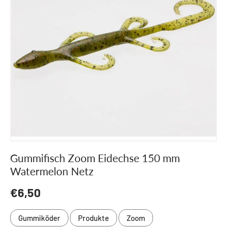
Gummifisch Zoom Eidechse 150 mm
Watermelon Netz
Normaler Preis
€6,50
Gummiköder
Produkte
Zoom