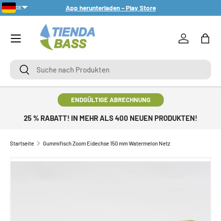
App herunterladen – Play Store
DE
DIREKT ZUM INHALT
Menü
Einloggen
Eink
Suche
Suche
ENDGÜLTIGE ABRECHNUNG
25 % RABATT! IN MEHR ALS 400 NEUEN PRODUKTEN!
Startseite
Gummifisch Zoom Eidechse 150 mm Watermelon Netz
ZU PRODUKTINFORMATIONEN SPRINGEN