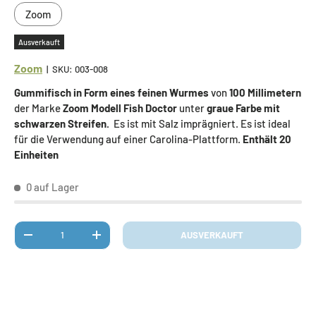
Zoom
Ausverkauft
Zoom
|
SKU:
003-008
Gummifisch in Form eines feinen Wurmes
von
100 Millimetern
der Marke
Zoom Modell Fish Doctor
unter
graue Farbe mit
schwarzen Streifen.
Es ist mit Salz imprägniert. Es ist ideal
für die Verwendung auf einer Carolina-Plattform.
Enthält 20
Einheiten
0 auf Lager
Anzahl
AUSVERKAUFT
MENGE VERRINGERN
MENGE ERHÖHEN