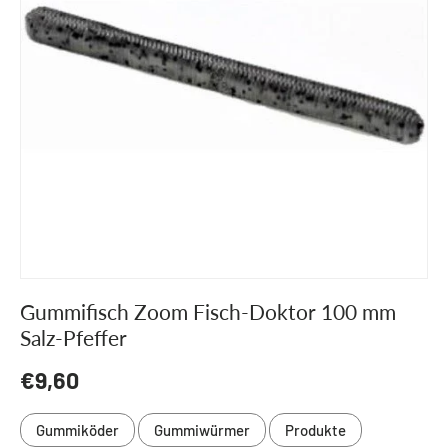
Gummifisch Zoom Fisch-Doktor 100 mm
Salz-Pfeffer
Normaler Preis
€9,60
Gummiköder
Gummiwürmer
Produkte