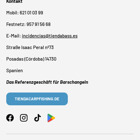
Kontakt
Mobil: 621 01 03 99
Festnetz: 957 91 56 68
E-Mail:
incidencias@tiendabass.es
Straße Isaac Peral nº73
Posadas (Córdoba) 14730
Spanien
Das Referenzgeschäft für Barschangeln
TIENDACARPFISHING.DE
Facebook
Instagram
TikTok