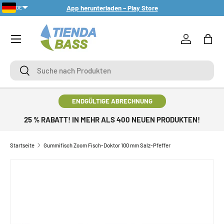
App herunterladen – Play Store
DE
DIREKT ZUM INHALT
Menü
Einloggen
Eink
Suche
Suche
ENDGÜLTIGE ABRECHNUNG
25 % RABATT! IN MEHR ALS 400 NEUEN PRODUKTEN!
Startseite
Gummifisch Zoom Fisch-Doktor 100 mm Salz-Pfeffer
ZU PRODUKTINFORMATIONEN SPRINGEN