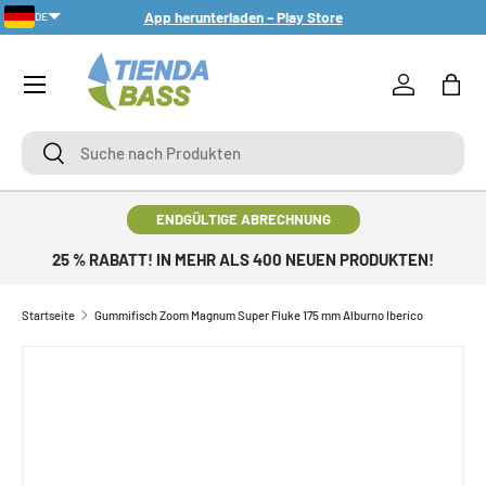
App herunterladen – Play Store
DE
DIREKT ZUM INHALT
Menü
Einloggen
Eink
Suche
Suche
ENDGÜLTIGE ABRECHNUNG
25 % RABATT! IN MEHR ALS 400 NEUEN PRODUKTEN!
Startseite
Gummifisch Zoom Magnum Super Fluke 175 mm Alburno Iberico
ZU PRODUKTINFORMATIONEN SPRINGEN