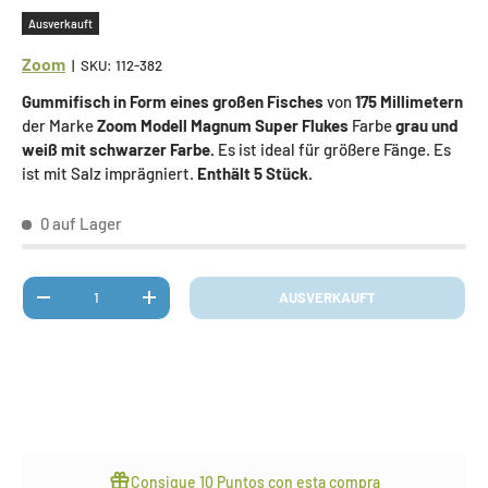
Ausverkauft
Zoom
|
SKU:
112-382
Gummifisch in Form eines großen Fisches
von
175 Millimetern
der Marke
Zoom Modell Magnum Super Flukes
Farbe
grau und
weiß mit schwarzer Farbe.
Es ist ideal für größere Fänge. Es
ist mit Salz imprägniert.
Enthält 5 Stück.
0 auf Lager
Anzahl
AUSVERKAUFT
MENGE VERRINGERN
MENGE ERHÖHEN
Consigue
10 Puntos
con esta compra