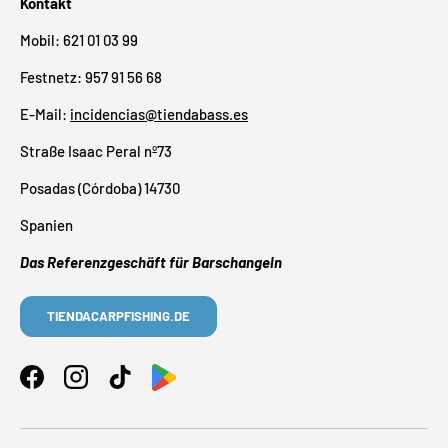
Kontakt
Mobil: 621 01 03 99
Festnetz: 957 91 56 68
E-Mail:
incidencias@tiendabass.es
Straße Isaac Peral nº73
Posadas (Córdoba) 14730
Spanien
Das Referenzgeschäft für Barschangeln
TIENDACARPFISHING.DE
Facebook
Instagram
TikTok