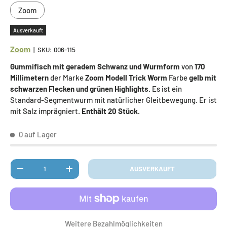
Zoom
Ausverkauft
Zoom
|
SKU:
006-115
Gummifisch mit geradem Schwanz und Wurmform
von
170
Millimetern
der Marke
Zoom Modell Trick Worm
Farbe
gelb mit
schwarzen Flecken und grünen Highlights.
Es ist ein
Standard-Segmentwurm mit natürlicher Gleitbewegung. Er ist
mit Salz imprägniert.
Enthält 20 Stück.
0 auf Lager
Anzahl
AUSVERKAUFT
MENGE VERRINGERN
MENGE ERHÖHEN
Weitere Bezahlmöglichkeiten