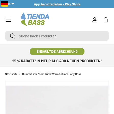
App herunterladen – Play Store
DE
DIREKT ZUM INHALT
Menü
Einloggen
Eink
Suche
Suche
ENDGÜLTIGE ABRECHNUNG
25 % RABATT! IN MEHR ALS 400 NEUEN PRODUKTEN!
Startseite
Gummifisch Zoom Trick Worm 170 mm Baby Bass
ZU PRODUKTINFORMATIONEN SPRINGEN