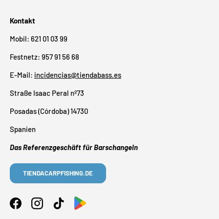
Kontakt
Mobil: 621 01 03 99
Festnetz: 957 91 56 68
E-Mail:
incidencias@tiendabass.es
Straße Isaac Peral nº73
Posadas (Córdoba) 14730
Spanien
Das Referenzgeschäft für Barschangeln
TIENDACARPFISHING.DE
Facebook
Instagram
TikTok