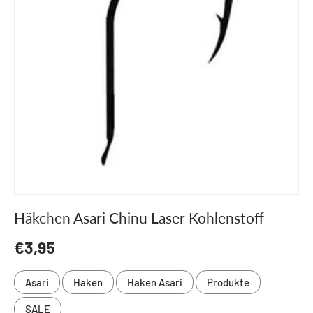
Häkchen Asari Chinu Laser Kohlenstoff
Normaler Preis
€3,95
Asari
Haken
Haken Asari
Produkte
SALE