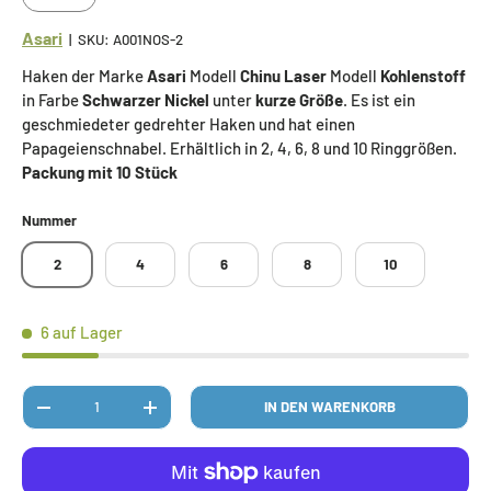
Asari
|
SKU:
A001NOS-2
Haken der Marke
Asari
Modell
Chinu Laser
Modell
Kohlenstoff
in Farbe
Schwarzer Nickel
unter
kurze Größe
. Es ist ein
geschmiedeter gedrehter Haken und hat einen
Papageienschnabel. Erhältlich in 2, 4, 6, 8 und 10 Ringgrößen.
Packung mit 10 Stück
Nummer
2
4
6
8
10
6 auf Lager
Anzahl
IN DEN WARENKORB
MENGE VERRINGERN
MENGE ERHÖHEN