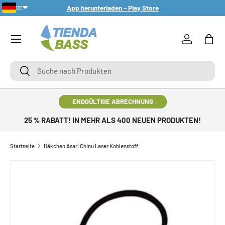
App herunterladen – Play Store
DE
DIREKT ZUM INHALT
Menü
Einloggen
Eink
Suche
Suche
ENDGÜLTIGE ABRECHNUNG
25 % RABATT! IN MEHR ALS 400 NEUEN PRODUKTEN!
Startseite
Häkchen Asari Chinu Laser Kohlenstoff
ZU PRODUKTINFORMATIONEN SPRINGEN