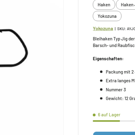
Haken
Haken 
Yokozuna
Yokozuna
|
SKU:
AYJ
Bleihaken Typ Jig de
Barsch- und Raubfisc
Eigenschaften:
Packung mit 2 
Extra langes M
Nummer 3
Gewicht: 12 G
6 auf Lager
Anzahl