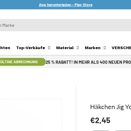
App herunterladen – Play Store
chten
Top-Verkäufe
Material
Marken
VERSCH
25 % RABATT! IN MEHR ALS 400 NEUEN PR
ÜLTIGE ABRECHNUNG
Häkchen Jig Y
Normaler Pr
€2,45