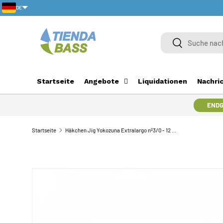
DE
DIREKT ZUM INHALT
Suche
Suche
Startseite
Angebote
Liquidationen
Nachri
ENDG
Startseite
Häkchen Jig Yokozuna Extralargo nº3/0 - 12 Gramm
ZU PRODUKTINFORMATIONEN SPRINGEN