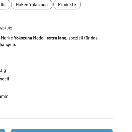
Jig
Haken Yokozuna
Produkte
023/012
r Marke
Yokozuna
Modell
extra lang,
speziell für das
hangeln.
Jig
odell
ramm