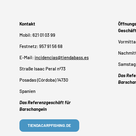
Kontakt
Öffnungs
Geschäf
Mobil: 621 01 03 99
Vormittag
Festnetz: 957 91 56 68
Nachmitt
E-Mail:
incidencias@tiendabass.es
Samstag 
Straße Isaac Peral nº73
Das Refe
Posadas (Córdoba) 14730
Barscha
Spanien
Das Referenzgeschäft für
Barschangeln
TIENDACARPFISHING.DE