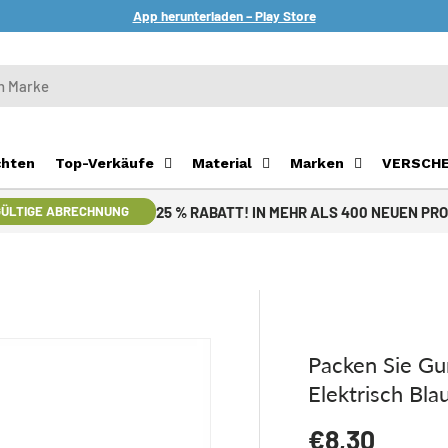
App herunterladen – Play Store
chten
Top-Verkäufe
Material
Marken
VERSCH
25 % RABATT! IN MEHR ALS 400 NEUEN PR
ÜLTIGE ABRECHNUNG
Packen Sie G
Elektrisch Bla
Normaler Pr
€8,30