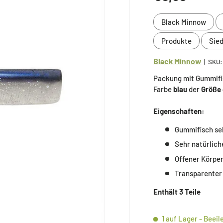
Black Minnow
Produkte
Sie
Black Minnow
|
SKU:
Packung mit Gummifi
Farbe
blau
der
Größe 
Eigenschaften:
Gummifisch seh
Sehr natürlic
Offener Körpe
Transparente
Enthält 3 Teile
1 auf Lager
- Beeil