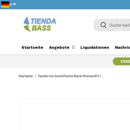
DE
DIREKT ZUM INHALT
Suche
Suche
Startseite
Angebote
Liquidationen
Nachri
ENDG
Startseite
Packen Sie Gummifische Black Minnow Nº4 140 Elektrisch Blau
ZU PRODUKTINFORMATIONEN SPRINGEN