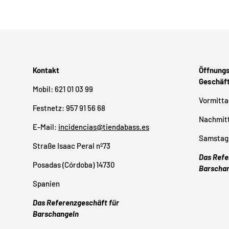
Kontakt
Öffnungs
Geschäf
Mobil: 621 01 03 99
Vormittag
Festnetz: 957 91 56 68
Nachmitt
E-Mail:
incidencias@tiendabass.es
Samstag 
Straße Isaac Peral nº73
Das Refe
Posadas (Córdoba) 14730
Barscha
Spanien
Das Referenzgeschäft für
Barschangeln