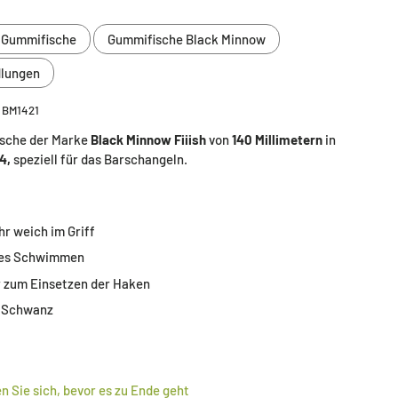
Gummifische
Gummifische Black Minnow
dlungen
BM1421
sche der Marke
Black Minnow
Fiiish
von
140 Millimetern
in
4,
speziell für das Barschangeln.
r weich im Griff
hes Schwimmen
r zum Einsetzen der Haken
r Schwanz
en Sie sich, bevor es zu Ende geht