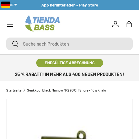
App herunterladen – Play Store
DE
DIREKT ZUM INHALT
Menü
Einloggen
Eink
Suche
Suche
ENDGÜLTIGE ABRECHNUNG
25 % RABATT! IN MEHR ALS 400 NEUEN PRODUKTEN!
Startseite
Senkkopf Black Minnow Nº2 90 Off Shore - 10 g Khaki
ZU PRODUKTINFORMATIONEN SPRINGEN