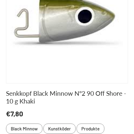
Senkkopf Black Minnow Nº2 90 Off Shore -
10 g Khaki
Normaler Preis
€7,80
Black Minnow
Kunstköder
Produkte