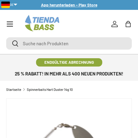
App herunterladen – Play Store
DE
DIREKT ZUM INHALT
Menü
Einloggen
Eink
Suche
Suche
ENDGÜLTIGE ABRECHNUNG
25 % RABATT! IN MEHR ALS 400 NEUEN PRODUKTEN!
Startseite
Spinnerbaits Hart Duster 14g 10
ZU PRODUKTINFORMATIONEN SPRINGEN