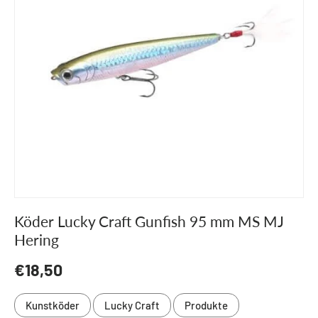
Köder Lucky Craft Gunfish 95 mm MS MJ
Hering
Normaler Preis
€18,50
Kunstköder
Lucky Craft
Produkte