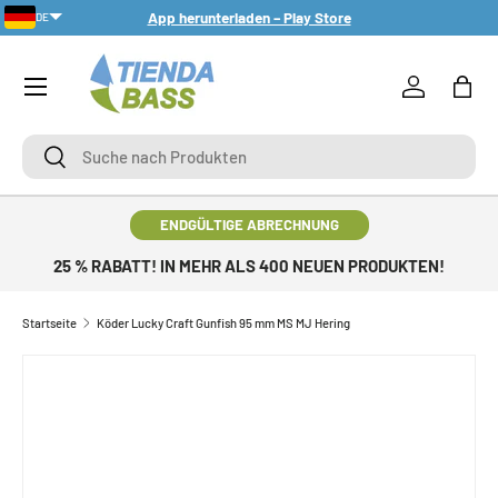
App herunterladen – Play Store
DE
DIREKT ZUM INHALT
Menü
Einloggen
Eink
Suche
Suche
ENDGÜLTIGE ABRECHNUNG
25 % RABATT! IN MEHR ALS 400 NEUEN PRODUKTEN!
Startseite
Köder Lucky Craft Gunfish 95 mm MS MJ Hering
ZU PRODUKTINFORMATIONEN SPRINGEN