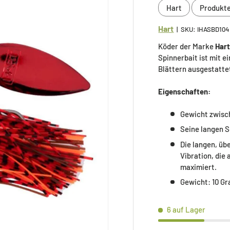
Hart
Produkt
Hart
|
SKU:
IHASBD104
Köder der Marke
Hart
Spinnerbait ist mit 
Blättern ausgestatte
Eigenschaften:
Gewicht zwisch
Seine langen S
Die langen, ü
Vibration, die
maximiert.
Gewicht: 10 G
6 auf Lager