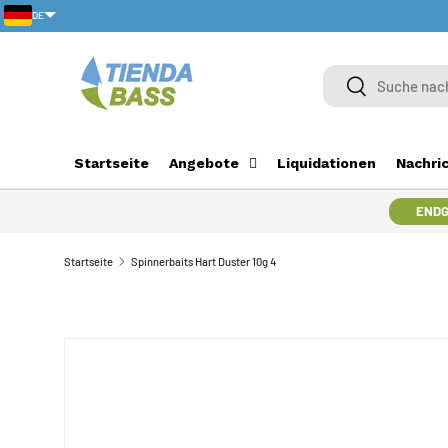
DE
DIREKT ZUM INHALT
Suche
Suche
Startseite
Angebote
Liquidationen
Nachri
ENDG
Startseite
Spinnerbaits Hart Duster 10g 4
ZU PRODUKTINFORMATIONEN SPRINGEN