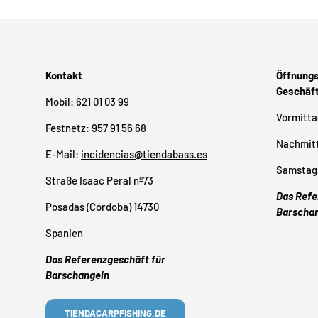
Kontakt
Öffnungs
Geschäf
Mobil: 621 01 03 99
Vormittag
Festnetz: 957 91 56 68
Nachmitt
E-Mail:
incidencias@tiendabass.es
Samstag 
Straße Isaac Peral nº73
Das Refe
Posadas (Córdoba) 14730
Barscha
Spanien
Das Referenzgeschäft für
Barschangeln
TIENDACARPFISHING.DE