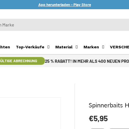
App herunterladen – Play Store
chten
Top-Verkäufe
Material
Marken
VERSCH
25 % RABATT! IN MEHR ALS 400 NEUEN PR
ÜLTIGE ABRECHNUNG
Spinnerbaits 
Normaler Pr
€5,95