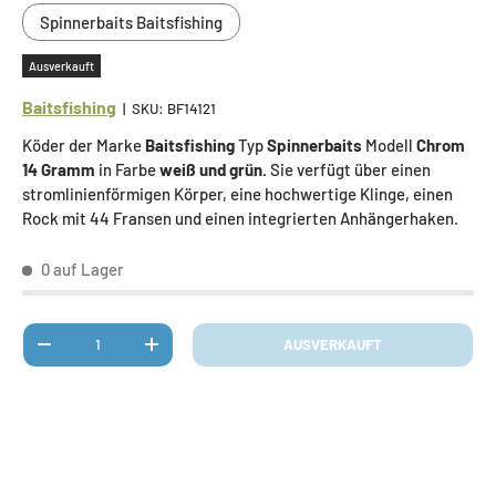
Spinnerbaits Baitsfishing
Ausverkauft
Baitsfishing
|
SKU:
BF14121
Köder der Marke
Baitsfishing
Typ
Spinnerbaits
Modell
Chrom
14 Gramm
in Farbe
weiß und grün.
Sie verfügt über einen
stromlinienförmigen Körper, eine hochwertige Klinge, einen
Rock mit 44 Fransen und einen integrierten Anhängerhaken.
0 auf Lager
Anzahl
AUSVERKAUFT
MENGE VERRINGERN
MENGE ERHÖHEN