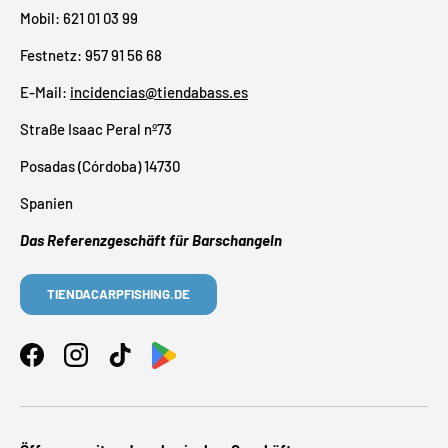
Mobil: 621 01 03 99
Festnetz: 957 91 56 68
E-Mail:
incidencias@tiendabass.es
Straße Isaac Peral nº73
Posadas (Córdoba) 14730
Spanien
Das Referenzgeschäft für Barschangeln
TIENDACARPFISHING.DE
Facebook
Instagram
TikTok