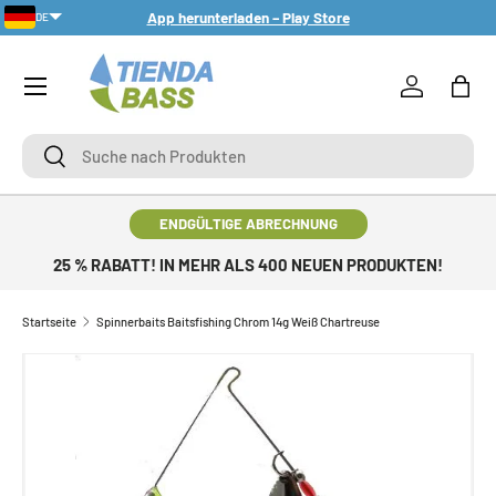
App herunterladen – Play Store
DE
DIREKT ZUM INHALT
Menü
Einloggen
Eink
Suche
Suche
ENDGÜLTIGE ABRECHNUNG
25 % RABATT! IN MEHR ALS 400 NEUEN PRODUKTEN!
Startseite
Spinnerbaits Baitsfishing Chrom 14g Weiß Chartreuse
ZU PRODUKTINFORMATIONEN SPRINGEN