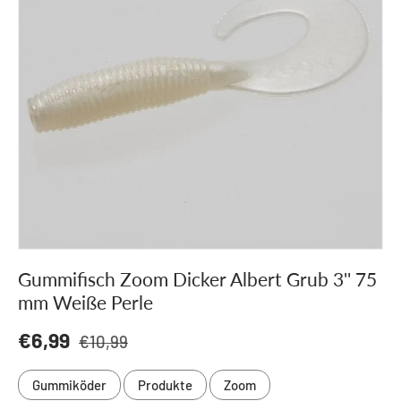
Gummifisch Zoom Dicker Albert Grub 3'' 75
mm Weiße Perle
Normaler Preis
Verkaufspreis
€6,99
€10,99
Gummiköder
Produkte
Zoom