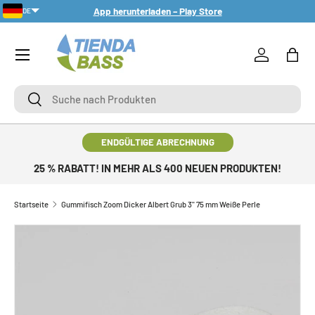
App herunterladen – Play Store
DE
DIREKT ZUM INHALT
Menü
Einloggen
Eink
Suche
Suche
ENDGÜLTIGE ABRECHNUNG
25 % RABATT! IN MEHR ALS 400 NEUEN PRODUKTEN!
Startseite
Gummifisch Zoom Dicker Albert Grub 3'' 75 mm Weiße Perle
ZU PRODUKTINFORMATIONEN SPRINGEN