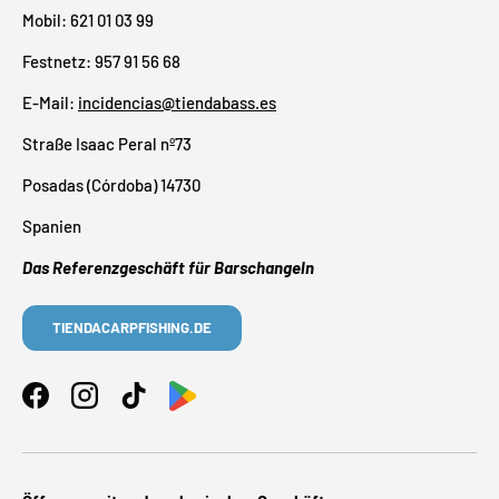
Mobil: 621 01 03 99
Festnetz: 957 91 56 68
E-Mail:
incidencias@tiendabass.es
Straße Isaac Peral nº73
Posadas (Córdoba) 14730
Spanien
Das Referenzgeschäft für Barschangeln
TIENDACARPFISHING.DE
Facebook
Instagram
TikTok